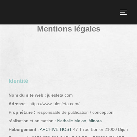
Mentions légales
Identité
Nom du site web
: julesfeta.com
Adresse
: https://www.julesfeta.com/
Propriétaire :
responsable de publication / conception,
réalisation et animation :
Nathalie Malon, Alinora
Hébergement
:
ARCHIVE-HOST
47 T rue Berlier 21000 Dijon